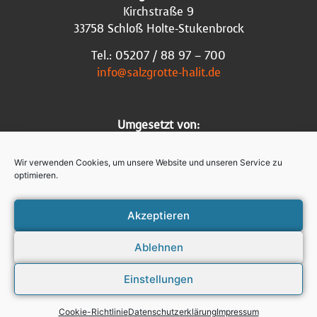
Kirchstraße 9
33758 Schloß Holte-Stukenbrock
Tel.: 05207 / 88 97 – 700
info@salzgrotte-halit.de
Umgesetzt von:
Wir verwenden Cookies, um unsere Website und unseren Service zu
optimieren.
Akzeptieren
Impressum
Ablehnen
Datenschutz
Einstellungen
Cookie-Richtlinie
Cookie-Richtlinie
Datenschutzerklärung
Impressum