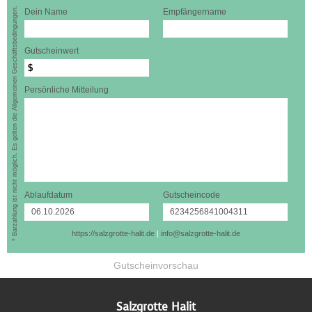
* Barzahlung ist nicht möglich. Es gelten die Allgemeinen Geschäftsbedingungen.
Dein Name
Empfängername
Gutscheinwert
$
Persönliche Mitteilung
Ablaufdatum
Gutscheincode
https://salzgrotte-halit.de
|
info@salzgrotte-halit.de
Gutscheinvorschau
Salzgrotte Halit