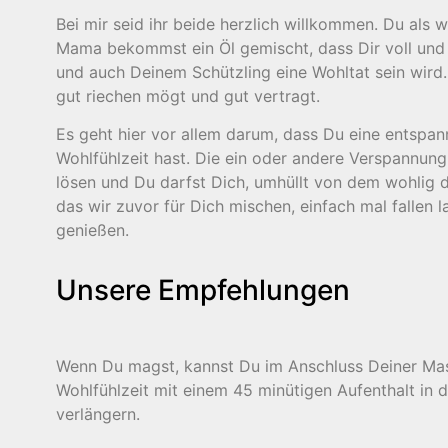
Bei mir seid ihr beide herzlich willkommen. Du als
Mama bekommst ein Öl gemischt, dass Dir voll und
und auch Deinem Schützling eine Wohltat sein wird.
gut riechen mögt und gut vertragt.
Es geht hier vor allem darum, dass Du eine entspan
Wohlfühlzeit hast. Die ein oder andere Verspannung
lösen und Du darfst Dich, umhüllt von dem wohlig d
das wir zuvor für Dich mischen, einfach mal fallen 
genießen.
Unsere Empfehlungen
Wenn Du magst, kannst Du im Anschluss Deiner Ma
Wohlfühlzeit mit einem 45 minütigen Aufenthalt in d
verlängern.