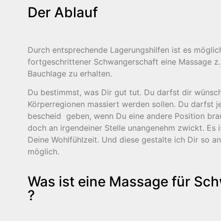
Der Ablauf
Durch entsprechende Lagerungshilfen ist es möglic
fortgeschrittener Schwangerschaft eine Massage z. 
Bauchlage zu erhalten.
Du bestimmst, was Dir gut tut. Du darfst dir wünsc
Körperregionen massiert werden sollen. Du darfst j
bescheid geben, wenn Du eine andere Position brau
doch an irgendeiner Stelle unangenehm zwickt. Es is
Deine Wohlfühlzeit. Und diese gestalte ich Dir so 
möglich.
Was ist eine Massage für Sch
?