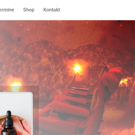
ermine
Shop
Kontakt