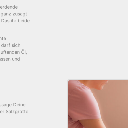
 werdende
 ganz zusagt
 Das ihr beide
nte
 darf sich
uftenden Öl,
lassen und
ssage Deine
er Salzgrotte