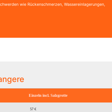
schwerden wie Rückenschmerzen, Wassereinlagerungen,
gere​ ​
Einzeln incl. Salzgrotte
57 €