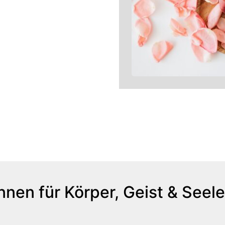
nen für Körper, Geist & Seele