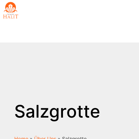
Salzgrotte
Home
»
Über Uns
»
Salzgrotte