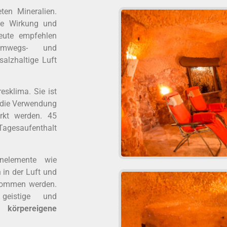
ten Mineralien.
de Wirkung und
eute empfehlen
emwegs- und
alzhaltige Luft
esklima. Sie ist
h die Verwendung
rkt werden. 45
 Tagesaufenthalt
nelemente wie
 in der Luft und
nommen werden.
eistige und
d
körpereigene