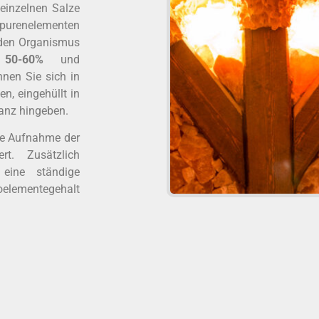
 einzelnen Salze
 Spurenelementen
f den Organismus
a. 50-60%
und
nen Sie sich in
, eingehüllt in
anz hingeben.
lle Aufnahme der
rt. Zusätzlich
eine ständige
roelementegehalt